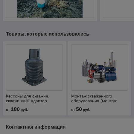
Товары, которые использовались
Кессоны для скважин,
Монтаж скваженного
скважинный адаптер
оборудования (монтаж
(монтаж, пластик, металл,
насоса, скважина, кессон)
180
50
от
руб.
от
руб.
бетон)
Контактная информация